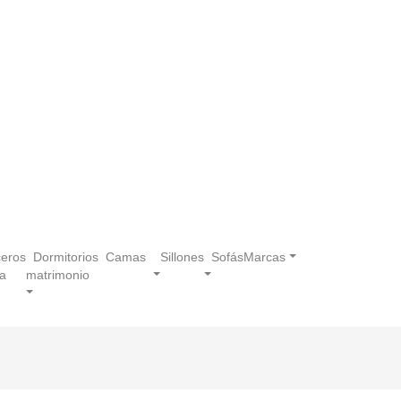
eros
Dormitorios
Camas
Sillones
Sofás
Marcas
a
matrimonio