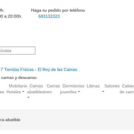
0h.
Haga su pedido por teléfono
00 a 20:00h.
683132323
7 Tiendas Físicas - El Rey de las Camas
en camas y descanso.
Mobiliario
Camas
Camas
Dormitorios
Literas
Salones
Cabec
les
Hoteles
abatibles
tren
juveniles
de cam
ra abatible