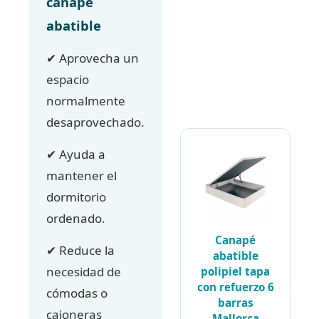
canapé
abatible
✔ Aprovecha un
espacio
normalmente
desaprovechado.
✔ Ayuda a
mantener el
dormitorio
ordenado.
Canapé
✔ Reduce la
abatible
necesidad de
polipiel tapa
con refuerzo 6
cómodas o
barras
cajoneras
Mallorca