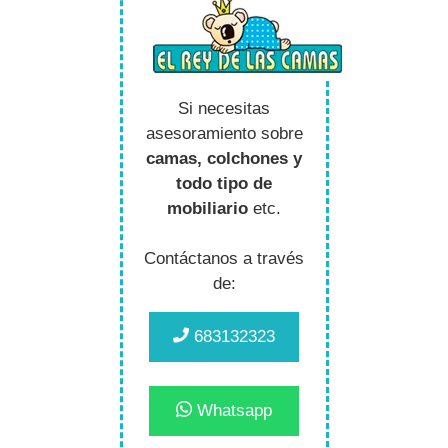
Si necesitas
asesoramiento sobre
camas, colchones y
todo tipo de
mobiliario
etc.
Contáctanos a través
de:
683132323
Whatsapp