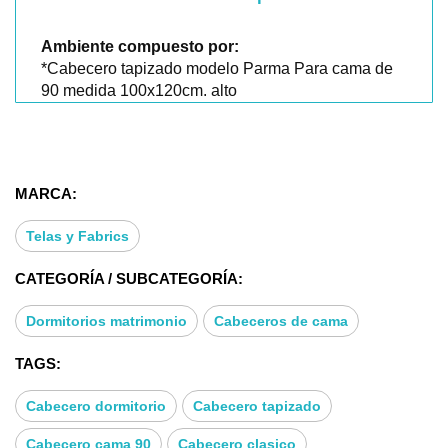
Ambiente compuesto por:
*Cabecero tapizado modelo Parma Para cama de
90 medida 100x120cm. alto
POSIBILIDADES OPCIONALES:
* POSIBILIDAD DE ALTO 145cm
* GRAN VARIEDAD DE TEJIDOS Y COLORES
MARCA:
* TODAS LAS MEDIDAS DE CAMA
* CABECERO CON MARCO O SIN MARCO
Telas y Fabrics
* OREJAS CABEZAL RECTAS O CON FORMAS
CATEGORÍA / SUBCATEGORÍA:
COMPLEMENTOS OPCIONALES:
* PUERTO USB
Dormitorios matrimonio
Cabeceros de cama
* LAMPARA LED
* LUZ AMBIENTE LED
TAGS:
Cada pieza está tratada con el máximo cariño. El
Cabecero dormitorio
Cabecero tapizado
cabecero PARMA se convierte en la pieza estrella
del dormitorio en que se encuentre, dando vida y
Cabecero cama 90
Cabecero clasico