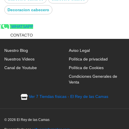
color sin dejarnos indiferentes. Y lo mejor de todo
es el precio, cabeceros tapizados modernos
Decoracion cabecero
económicos.
WHATSAPP
CONTACTO
Nuestro Blog
Aviso Legal
Nuestros Vídeos
Política de privacidad
Canal de Youtube
Política de Cookies
Condiciones Generales de
Venta
Ver 7 Tiendas físicas - El Rey de las Camas
© 2026 El Rey de las Camas