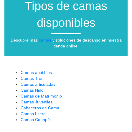
Tipos de camas
disponibles
Descubre más
camas
y soluciones de descanso en nuestra
tienda online.
Camas abatibles
Camas Tren
Camas articuladas
Camas Nido
Camas de Matrimonio
Camas Juveniles
Cabeceros de Cama
Camas Litera
Camas Canapé