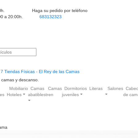
0h.
Haga su pedido por teléfono
00 a 20:00h.
683132323
7 Tiendas Físicas - El Rey de las Camas
en camas y descanso.
Mobiliario
Camas
Camas
Dormitorios
Literas
Salones
Cabec
les
Hoteles
abatibles
tren
juveniles
de cam
cama