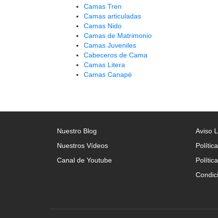
Camas Tren
Camas articuladas
Camas Nido
Camas de Matrimonio
Camas Juveniles
Cabeceros de Cama
Camas Litera
Camas Canapé
Nuestro Blog
Aviso 
Nuestros Vídeos
Polític
Canal de Youtube
Polític
Condic