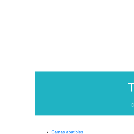
T
D
Camas abatibles