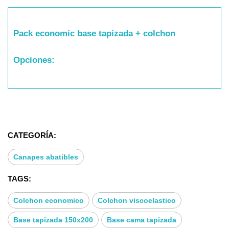
Pack economic base tapizada + colchon
Opciones:
* Núcleo: 2 cm de Viscoelástica TOP DENSITY +
19 cm HR FLEXICELL Indeformable y Transpirable.
CATEGORÍA:
* Altura total: 21 cm (+/-1 cm)
Canapes abatibles
* Composición tapa superior: Tejido Damasco Extra
lujo.
TAGS:
* Composición tapa inferior: 3D Air Fresh.
Colchon economico
Colchon viscoelastico
Base tapizada 150x200
Base cama tapizada
* Platabanda: 3D Air Fresh.