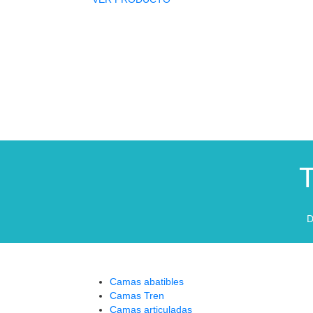
T
D
Camas abatibles
Camas Tren
Camas articuladas