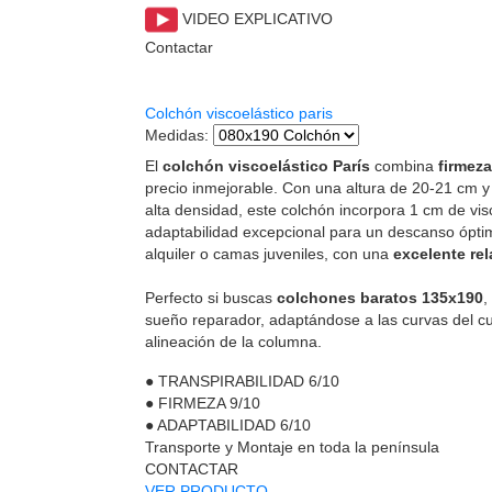
VIDEO EXPLICATIVO
Contactar
Colchón viscoelástico paris
Medidas
:
El
colchón viscoelástico París
combina
firmeza
precio inmejorable. Con una altura de 20-21 cm
alta densidad, este colchón incorpora 1 cm de vi
adaptabilidad excepcional para un descanso óptim
alquiler o camas juveniles, con una
excelente rel
Perfecto si buscas
colchones baratos 135x190
,
sueño reparador, adaptándose a las curvas del cu
alineación de la columna.
●
TRANSPIRABILIDAD
6/10
●
FIRMEZA
9/10
●
ADAPTABILIDAD
6/10
Transporte y Montaje en toda la península
CONTACTAR
VER PRODUCTO