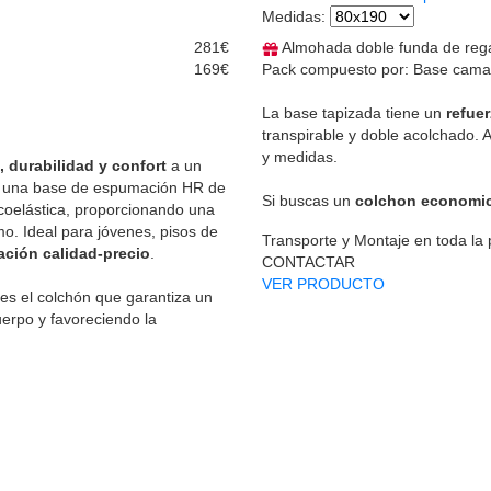
Medidas
:
281€
Almohada doble funda de reg
169€
Pack compuesto por: Base cama t
La base tapizada tiene un
refue
transpirable y doble acolchado. 
y medidas.
, durabilidad y confort
a un
 y una base de espumación HR de
Si buscas un
colchon economi
scoelástica, proporcionando una
o. Ideal para jóvenes, pisos de
Transporte y Montaje en toda la
ación calidad-precio
.
CONTACTAR
VER PRODUCTO
 es el colchón que garantiza un
erpo y favoreciendo la