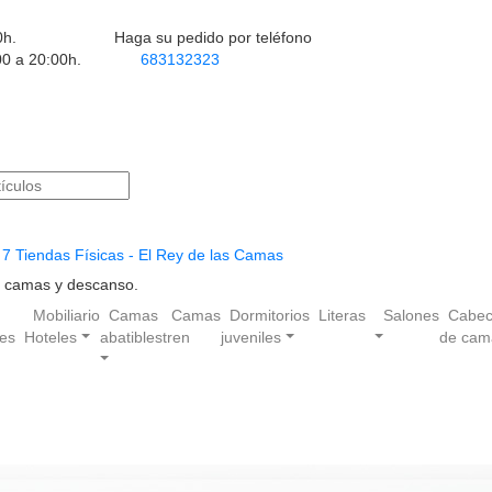
0h.
Haga su pedido por teléfono
00 a 20:00h.
683132323
7 Tiendas Físicas - El Rey de las Camas
en camas y descanso.
Mobiliario
Camas
Camas
Dormitorios
Literas
Salones
Cabec
les
Hoteles
abatibles
tren
juveniles
de cam