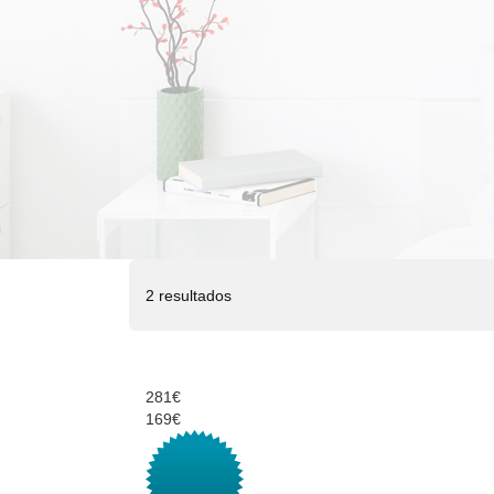
2 resultados
281€
169€