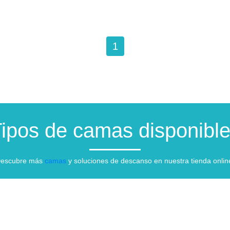
1
ipos de camas disponibl
escubre más
camas
y soluciones de descanso en nuestra tienda onlin