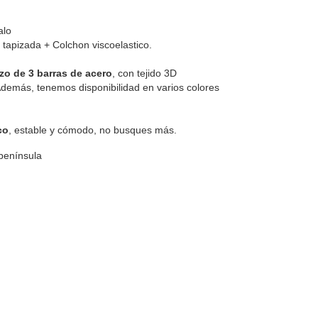
alo
apizada + Colchon viscoelastico.
rzo de 3 barras de acero
, con tejido 3D
Además, tenemos disponibilidad en varios colores
co
, estable y cómodo, no busques más.
 península