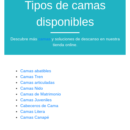
Tipos de camas
disponibles
Descubre más
camas
y soluciones de descanso en nuestra
tienda online.
Camas abatibles
Camas Tren
Camas articuladas
Camas Nido
Camas de Matrimonio
Camas Juveniles
Cabeceros de Cama
Camas Litera
Camas Canapé