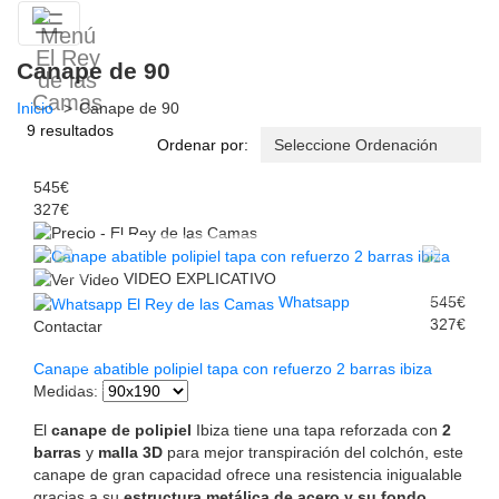
Canape de 90
Inicio
Canape de 90
9 resultados
Ordenar por:
545€
327€
VIDEO EXPLICATIVO
Whatsapp
545€
327€
Contactar
Canape abatible polipiel tapa con refuerzo 2 barras ibiza
Medidas
:
El
canape de polipiel
Ibiza tiene una tapa reforzada con
2
barras
y
malla 3D
para mejor transpiración del colchón, este
canape de gran capacidad ofrece una resistencia inigualable
gracias a su
estructura metálica de acero y su fondo