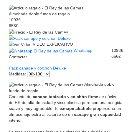
Almohada doble funda de regalo
1093€
656€
VIDEO EXPLICATIVO
Whatsapp
1093€
656€
Contactar
Pack canape y colchon Deluxe
Medidas
:
Almohada doble
funda de regalo
Conjunto de
canape tapizado
y
colchón firme
de núcleo
de HR de alta densidad y viscoelástica pero con una acogida
suave y muy agradable. El
canape abatible
proporciona un
almacenaje extra al tratarse de un
canape gran capacidad
interior.
La tapa del canape incluye un sistema de sujeción del