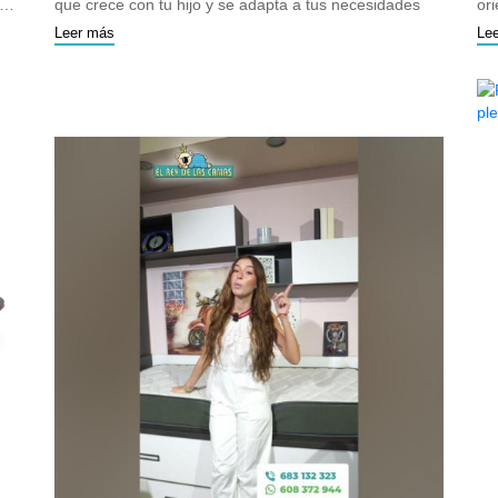
do
que crece con tu hijo y se adapta a tus necesidades
ori
co
Leer más
Le