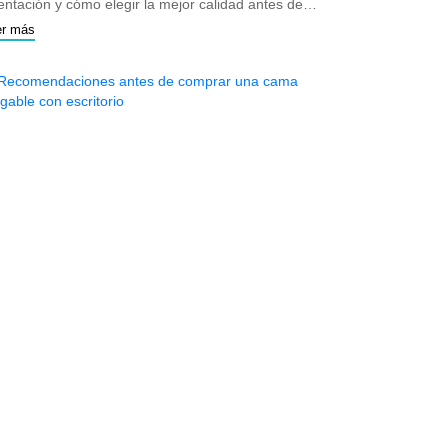
entación y cómo elegir la mejor calidad antes de
mprarlas
er más