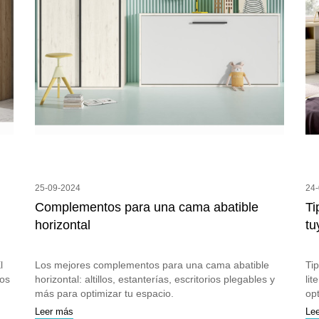
25-09-2024
24
Complementos para una cama abatible
Ti
horizontal
tu
l
Los mejores complementos para una cama abatible
Tip
tos
horizontal: altillos, estanterías, escritorios plegables y
lit
más para optimizar tu espacio.
op
Leer más
Le