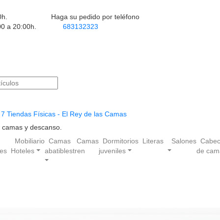
0h.
Haga su pedido por teléfono
00 a 20:00h.
683132323
7 Tiendas Físicas - El Rey de las Camas
en camas y descanso.
Mobiliario
Camas
Camas
Dormitorios
Literas
Salones
Cabec
les
Hoteles
abatibles
tren
juveniles
de cam