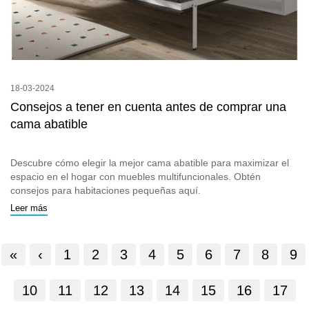
18-03-2024
Consejos a tener en cuenta antes de comprar una
cama abatible
Descubre cómo elegir la mejor cama abatible para maximizar el
espacio en el hogar con muebles multifuncionales. Obtén
consejos para habitaciones pequeñas aquí.
Leer más
«
‹
1
2
3
4
5
6
7
8
9
10
11
12
13
14
15
16
17