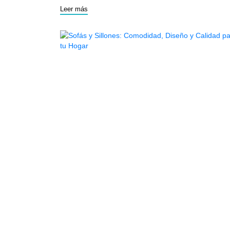
dormir mejor. Consejos práct
Leer más