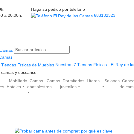
0h.
Haga su pedido por teléfono
00 a 20:00h.
683132323
Nuestras 7 Tiendas Físicas - El Rey de 
en camas y descanso.
Mobiliario
Camas
Camas
Dormitorios
Literas
Salones
Cabec
les
Hoteles
abatibles
tren
juveniles
de cam