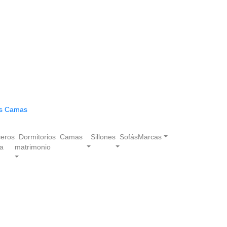
las Camas
eros
Dormitorios
Camas
Sillones
Sofás
Marcas
a
matrimonio