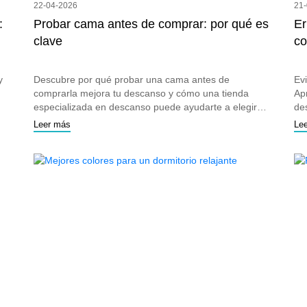
22-04-2026
21
:
Probar cama antes de comprar: por qué es
Er
clave
co
y
Descubre por qué probar una cama antes de
Ev
comprarla mejora tu descanso y cómo una tienda
Ap
especializada en descanso puede ayudarte a elegir
de
colchón.
Leer más
Le