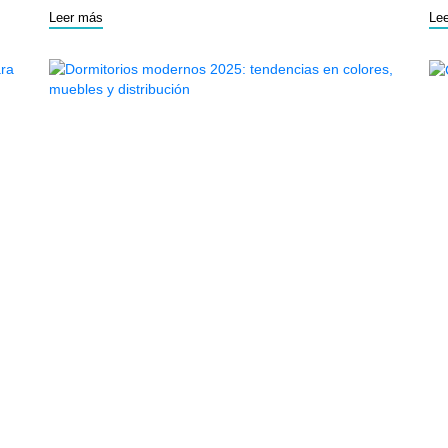
ap
Leer más
Le