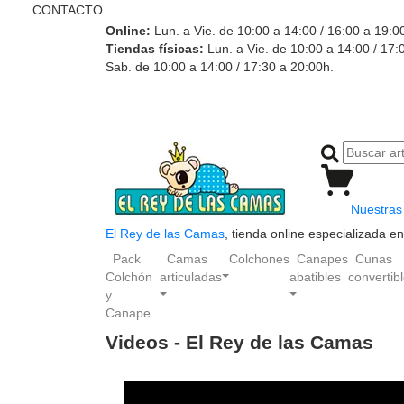
CONTACTO
Online:
Lun. a Vie. de 10:00 a 14:00 / 16:00 a 19:0
Tiendas físicas:
Lun. a Vie. de 10:00 a 14:00 / 17:
Sab. de 10:00 a 14:00 / 17:30 a 20:00h.
Nuestras 
El Rey de las Camas
, tienda online especializada 
Pack
Camas
Colchones
Canapes
Cunas
Colchón
articuladas
abatibles
convertib
y
Canape
Videos - El Rey de las Camas