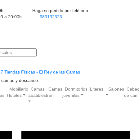
0h.
Haga su pedido por teléfono
00 a 20:00h.
683132323
7 Tiendas Físicas - El Rey de las Camas
en camas y descanso.
Mobiliario
Camas
Camas
Dormitorios
Literas
Salones
Cabec
les
Hoteles
abatibles
tren
juveniles
de cam