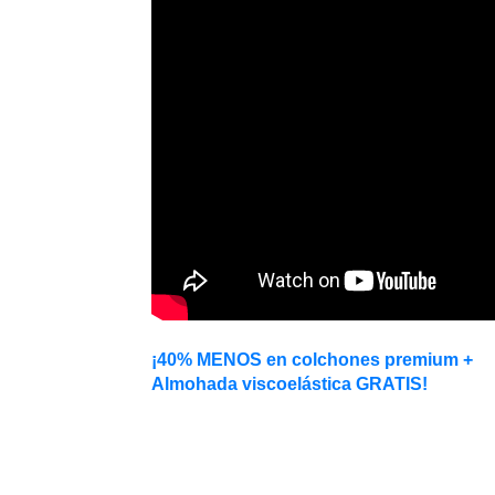
¡40% MENOS en colchones premium +
Almohada viscoelástica GRATIS!