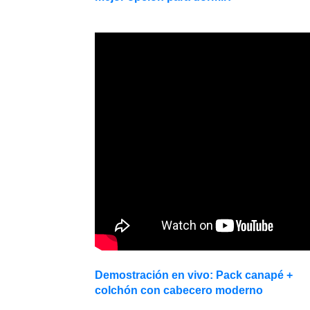
Demostración en vivo: Pack canapé +
colchón con cabecero moderno