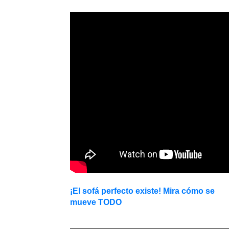
¡El sofá perfecto existe! Mira cómo se
mueve TODO