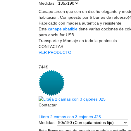
Medidas
:
Canape arcon que con un diseño elegante y mode
habitación. Compuesto por 6 barras de refuerzo(4 
Fabricado con madera auténtica y resistente.
Este
canape abatible
tiene varias opciones de colo
para enchufar USB
Transporte y Montaje en toda la península
CONTACTAR
VER PRODUCTO
744€
Contactar
Litera 2 camas con 3 cajones J25
Medidas
:
Esta
litera
es uno de nuestros modelos estrella re