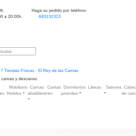
0h.
Haga su pedido por teléfono
00 a 20:00h.
683132323
7 Tiendas Físicas - El Rey de las Camas
en camas y descanso.
Mobiliario
Camas
Camas
Dormitorios
Literas
Salones
Cabec
les
Hoteles
abatibles
tren
juveniles
de cam