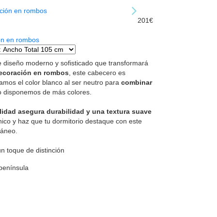
201€
ón en rombos
e diseño moderno y sofisticado que transformará
ecoración en rombos
, este cabecero es
amos el color blanco al ser neutro para
combinar
o disponemos de más colores.
alidad asegura durabilidad y una textura suave
único y haz que tu dormitorio destaque con este
áneo.
n toque de distinción
 península