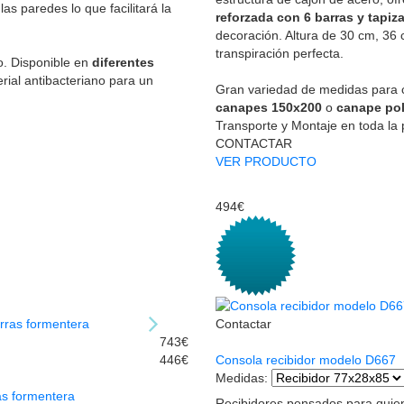
las paredes lo que facilitará la
reforzada con 6 barras y tapiz
decoración. Altura de 30 cm, 36 
transpiración perfecta.
. Disponible en
diferentes
rial antibacteriano para un
Gran variedad de medidas para c
canapes 150x200
o
canape pol
Transporte y Montaje en toda la
CONTACTAR
VER PRODUCTO
494€
Contactar
743€
446€
Consola recibidor modelo D667
Medidas
:
as formentera
Recibidores pensados para quien