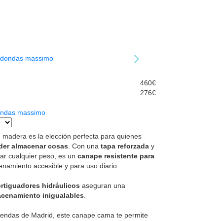
460€
276€
ondas massimo
 madera es la elección perfecta para quienes
der almacenar cosas
. Con una
tapa reforzada
y
tar cualquier peso, es un
canape resistente para
enamiento accesible y para uso diario.
rtiguadores hidráulicos
aseguran una
cenamiento inigualables
.
tiendas de Madrid, este canape cama te permite