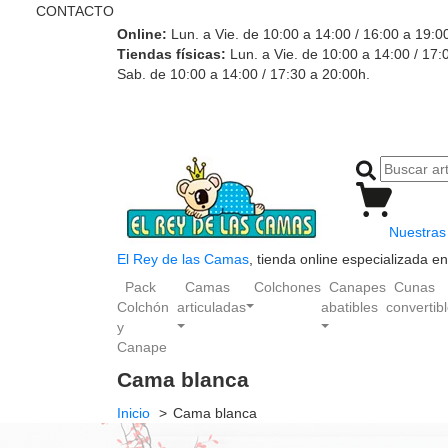
CONTACTO
Online:
Lun. a Vie. de 10:00 a 14:00 / 16:00 a 19:0
Tiendas físicas:
Lun. a Vie. de 10:00 a 14:00 / 17:
Sab. de 10:00 a 14:00 / 17:30 a 20:00h.
Nuestras 
El Rey de las Camas
, tienda online especializada 
Pack
Camas
Colchones
Canapes
Cunas
Colchón
articuladas
abatibles
convertib
y
Canape
Cama blanca
Inicio
Cama blanca