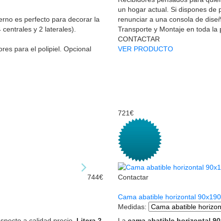
un hogar actual. Si dispones de 
rno es perfecto para decorar la
renunciar a una consola de diseñ
centrales y 2 laterales).
Transporte y Montaje en toda la
CONTACTAR
res para el polipiel. Opcional
VER PRODUCTO
721€
744€
Contactar
Cama abatible horizontal 90x19
Medidas
:
specto a calidad precio.
Litera 2
La
cama abatible horizontal 9