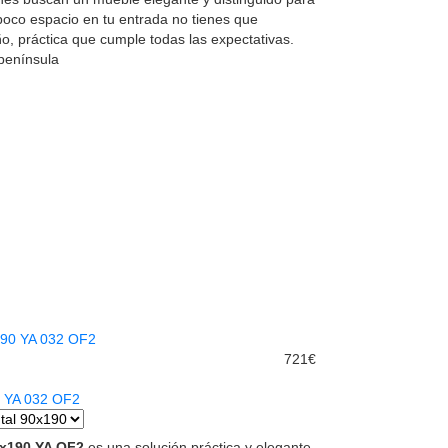
poco espacio en tu entrada no tienes que
o, práctica que cumple todas las expectativas.
 península
721€
0 YA 032 OF2
0x190 YA OF2
es una solución práctica y elegante