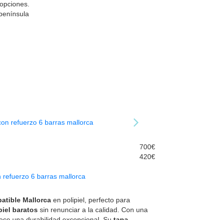
 opciones.
 península
700€
420€
n refuerzo 6 barras mallorca
atible Mallorca
en polipiel, perfecto para
piel baratos
sin renunciar a la calidad. Con una
rece una durabilidad excepcional. Su
tapa