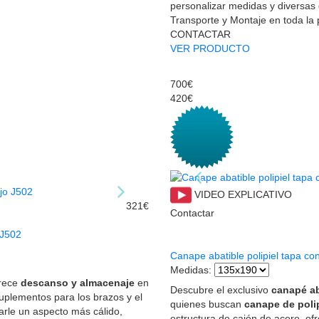
personalizar medidas y diversas
Transporte y Montaje en toda la
CONTACTAR
VER PRODUCTO
700€
420€
VIDEO EXPLICATIVO
321€
Contactar
 J502
Canape abatible polipiel tapa co
Medidas
:
rece
descanso y almacenaje
en
Descubre el exclusivo
canapé ab
uplementos para los brazos y el
quienes buscan
canape de poli
arle un aspecto más cálido,
estructura de cajón de acero, of