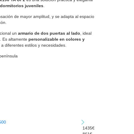
dormitorios juveniles
.
nsación de mayor amplitud, y se adapta al espacio
cón.
cional un
armario de dos puertas al lado
, ideal
s. Es altamente
personalizable en colores y
 a diferentes estilos y necesidades.
 península
1435€
861€