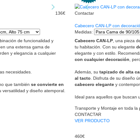
136€
Contactar
Cabecero CAN-LP con decoraci
Medidas
:
binación de funcionalidad y
Cabecero CAN-LP
, una pieza d
le en una extensa gama de
tu habitación. Con su elegante
d
rden y elegancia a cualquier
elegante y con estilo. Recomend
con cualquier decoración
, per
las necesidades.
Además, su
tapizado de alta c
al tacto
. Disfruta de su diseño 
sino que también
se convierte en
cabecero elegante
y contempor
u versatilidad y diseño atemporal.
Ideal para aquellos que buscan u
Transporte y Montaje en toda la
CONTACTAR
VER PRODUCTO
460€