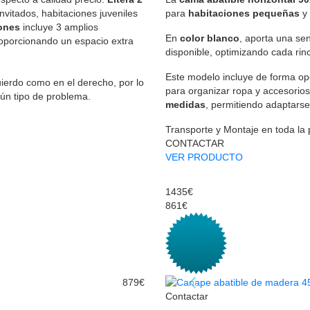
vitados, habitaciones juveniles
para
habitaciones pequeñas
y
jones
incluye 3 amplios
En
color blanco
, aporta una se
roporcionando un espacio extra
disponible, optimizando cada rin
Este modelo incluye de forma op
uierdo como en el derecho, por lo
para organizar ropa y accesorio
gún tipo de problema.
medidas
, permitiendo adaptarse
Transporte y Montaje en toda la
CONTACTAR
VER PRODUCTO
1435€
861€
879€
Contactar