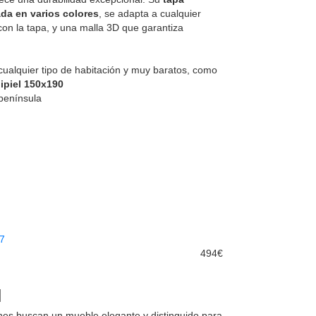
ada en varios colores
, se adapta a cualquier
con la tapa, y una malla 3D que garantiza
ualquier tipo de habitación y muy baratos, como
ipiel 150x190
 península
494€
es buscan un mueble elegante y distinguido para