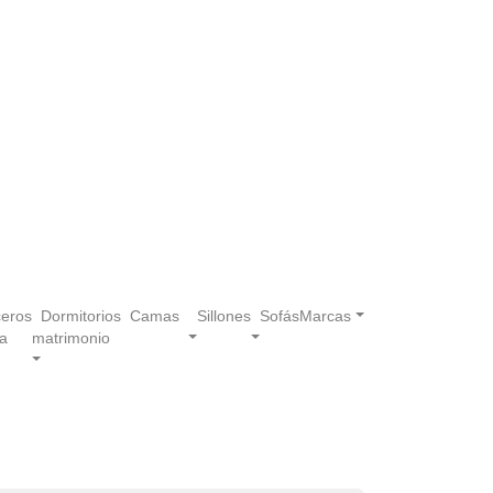
eros
Dormitorios
Camas
Sillones
Sofás
Marcas
a
matrimonio