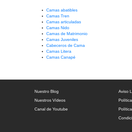
Camas abatibles
Camas Tren
Camas articuladas
Camas Nido
Camas de Matrimonio
Camas Juveniles
Cabeceros de Cama
Camas Litera
Camas Canapé
Nuestro Blog
Aviso 
Nuestros Vídeos
Polític
Canal de Youtube
Polític
Condic