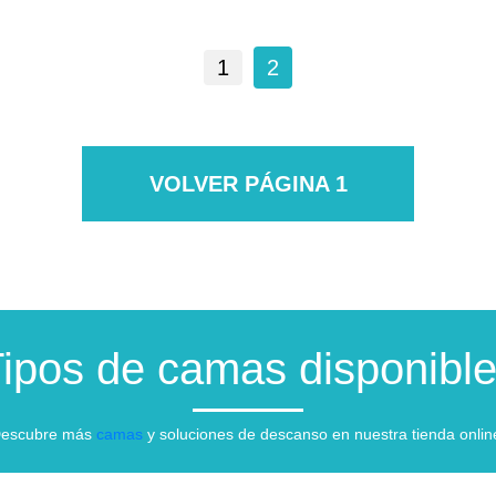
1
2
VOLVER PÁGINA 1
ipos de camas disponibl
escubre más
camas
y soluciones de descanso en nuestra tienda onlin