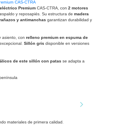
s Premium CAS-CTRA
x eléctrico Premium
CAS-CTRA, con
2 motores
respaldo y reposapiés. Su estructura de
madera
 arañazos y antimanchas
garantizan durabilidad y
y asiento, con
relleno premium en espuma de
 excepcional.
Sillón gris
disponible en versiones
licos de este sillón con patas
se adapta a
 península
zando materiales de primera calidad.