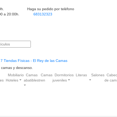
0h.
Haga su pedido por teléfono
00 a 20:00h.
683132323
7 Tiendas Físicas - El Rey de las Camas
en camas y descanso.
Mobiliario
Camas
Camas
Dormitorios
Literas
Salones
Cabec
les
Hoteles
abatibles
tren
juveniles
de cam