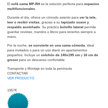
El
sofá cama MP-RH
es la solución perfecta para
espacios
multifuncionales
.
Durante el día, ofrece un cómodo asiento para
ver la tele,
leer o recibir visitas
, gracias a su
tapizado suave y
respaldo acolchado
. Su práctico
bolsillo lateral
permite
guardar revistas, mandos o libros para tenerlos siempre a
mano.
Por la noche,
se convierte en una cama cómoda
, ideal
para invitados o para un uso diario en apartamentos
pequeños. Incluye un
colchón de 140x195 cm
y
16 cm de
grosor
para un descanso confortable.
Transporte y Montaje en toda la península
CONTACTAR
VER PRODUCTO
1957€